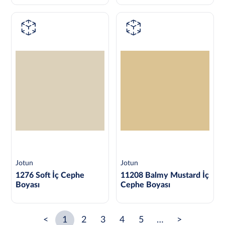
Jotun
Jotun
1276 Soft İç Cephe
11208 Balmy Mustard İç
Boyası
Cephe Boyası
<
1
2
3
4
5
…
>