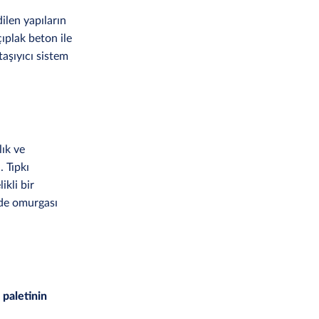
ilen yapıların
ıplak beton ile
aşıyıcı sistem
lık ve
. Tıpkı
ikli bir
 de omurgası
 paletinin