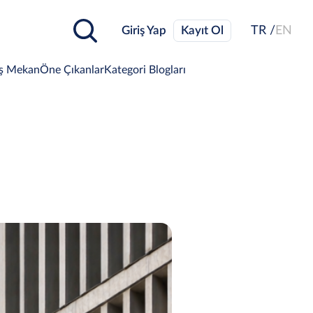
Giriş Yap
Kayıt Ol
TR /
EN
ş Mekan
Öne Çıkanlar
Kategori Blogları