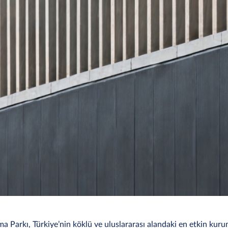
 Parkı, Türkiye’nin köklü ve uluslararası alandaki en etkin kur