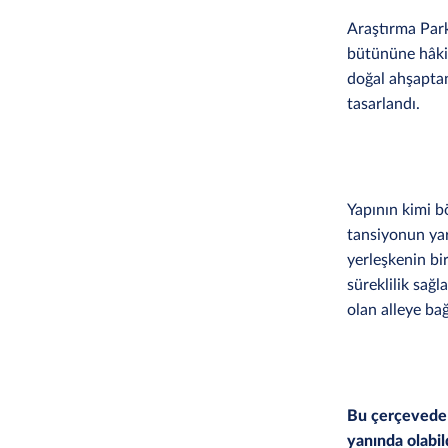
Araştırma Park
bütününe hâkim
doğal ahşaptan
tasarlandı.
Yapının kimi b
tansiyonun yar
yerleşkenin bir
süreklilik sağ
olan alleye ba
Bu çerçevede 
yanında olabil