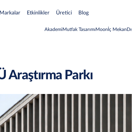
Markalar
Etkinlikler
Üretici
Blog
Akademi
Mutfak Tasarımı
Moon
İç Mekan
Dı
 Araştırma Parkı