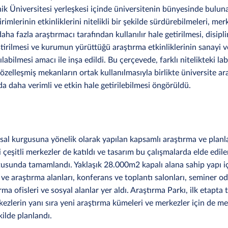
k Üniversitesi yerleşkesi içinde üniversitenin bünyesinde bulun
imlerinin etkinliklerini nitelikli bir şekilde sürdürebilmeleri, mer
daha fazla araştırmacı tarafından kullanılır hale getirilmesi, disipli
iştirilmesi ve kurumun yürüttüğü araştırma etkinliklerinin sanayi 
rılabilmesi amacı ile inşa edildi. Bu çerçevede, farklı nitelikteki l
 özelleşmiş mekanların ortak kullanılmasıyla birlikte üniversite ar
da daha verimli ve etkin hale getirilebilmesi öngörüldü.
al kurgusuna yönelik olarak yapılan kapsamlı araştırma ve plan
çeşitli merkezler de katıldı ve tasarım bu çalışmalarda elde edilen
ltusunda tamamlandı. Yaklaşık 28.000m2 kapalı alana sahip yapı i
ve araştırma alanları, konferans ve toplantı salonları, seminer oda
ırma ofisleri ve sosyal alanlar yer aldı. Araştırma Parkı, ilk etapta
ezlerin yanı sıra yeni araştırma kümeleri ve merkezler için de m
kilde planlandı.