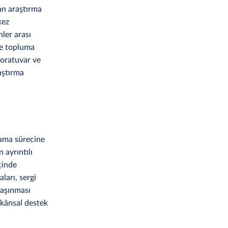
an araştırma
kez
nler arası
ve topluma
aboratuvar ve
aştırma
lama sürecine
 ayrıntılı
çinde
ları, sergi
 taşınması
ekânsal destek