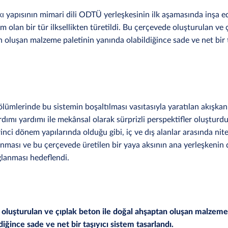
ı yapısının mimari dili ODTÜ yerleşkesinin ilk aşamasında inşa ed
 olan bir tür ilksellikten türetildi. Bu çerçevede oluşturulan ve ç
 oluşan malzeme paletinin yanında olabildiğince sade ve net bir t
ölümlerinde bu sistemin boşaltılması vasıtasıyla yaratılan akışkan
dımı yardımı ile mekânsal olarak sürprizli perspektifler oluşturdu
inci dönem yapılarında olduğu gibi, iç ve dış alanlar arasında nitel
lanması ve bu çerçevede üretilen bir yaya aksının ana yerleşkenin
ğlanması hedeflendi.
oluşturulan ve çıplak beton ile doğal ahşaptan oluşan malzeme
diğince sade ve net bir taşıyıcı sistem tasarlandı.