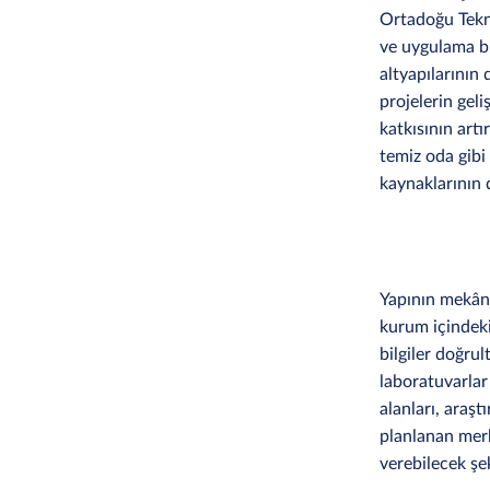
Ortadoğu Tekni
ve uygulama bir
altyapılarının 
projelerin gel
katkısının artı
temiz oda gibi
kaynaklarının 
Yapının mekâns
kurum içindeki 
bilgiler doğru
laboratuvarlar 
alanları, araşt
planlanan merk
verebilecek şe